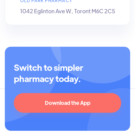
OLD PARK PHARMACY
1042 Eglinton Ave W, Toront M6C 2C5
Switch to simpler
pharmacy today.
Download the App